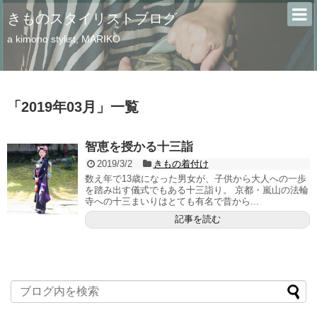
きものスタイリストブログ
a kimono stylist, MARIKO
「
2019年03月
」
一覧
智恵を授かる十三詣
2019/3/2
きもの着付け
数え年で13歳になった男女が、子供から大人への一歩
を踏み出す儀式でもある十三詣り。 京都・嵐山の法輪
寺への十三まいりはとても有名で昔から...
記事を読む