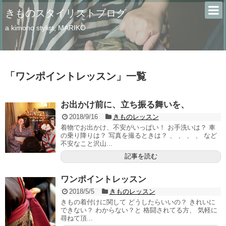
きものスタイリストブログ
a kimono stylist, MARIKO
「
ワンポイントレッスン
」
一覧
お出かけ前に、立ち振る舞いを、
2018/9/16
きものレッスン
着物でお出かけ、不安がいっぱい！ お手洗いは？ 車
の乗り降りは？ 写真を撮るときは？ 、 、 、 、 など
不安なこと沢山...
記事を読む
ワンポイントレッスン
2018/5/5
きものレッスン
きもの着付けに関して どうしたらいいの？ きれいに
できない？ わからない？と 格闘されてる方、 気軽に
尋ねて頂...