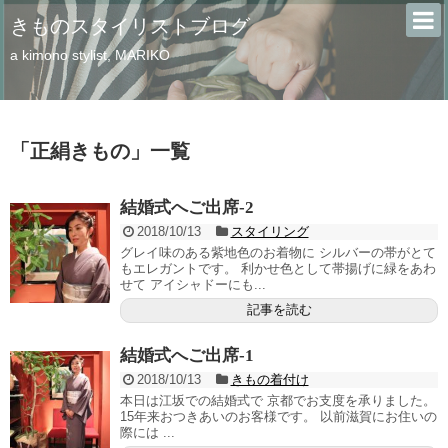
きものスタイリストブログ
a kimono stylist, MARIKO
「
正絹きもの
」
一覧
結婚式へご出席‐2
2018/10/13
スタイリング
グレイ味のある紫地色のお着物に シルバーの帯がとて
もエレガントです。 利かせ色として帯揚げに緑をあわ
せて アイシャドーにも...
記事を読む
結婚式へご出席‐1
2018/10/13
きもの着付け
本日は江坂での結婚式で 京都でお支度を承りました。
15年来おつきあいのお客様です。 以前滋賀にお住いの
際には ...