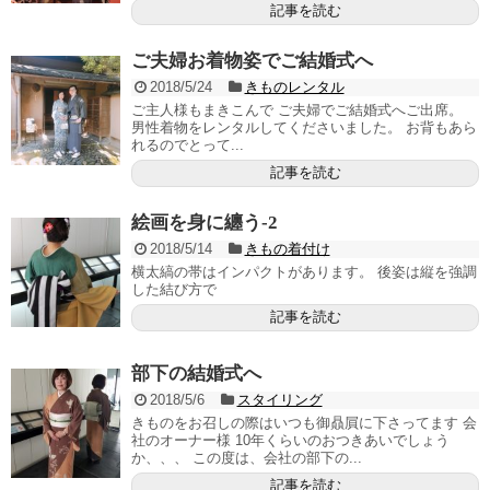
記事を読む
ご夫婦お着物姿でご結婚式へ
2018/5/24
きものレンタル
ご主人様もまきこんで ご夫婦でご結婚式へご出席。
男性着物をレンタルしてくださいました。 お背もあら
れるのでとって...
記事を読む
絵画を身に纏う-2
2018/5/14
きもの着付け
横太縞の帯はインパクトがあります。 後姿は縦を強調
した結び方で
記事を読む
部下の結婚式へ
2018/5/6
スタイリング
きものをお召しの際はいつも御贔屓に下さってます 会
社のオーナー様 10年くらいのおつきあいでしょう
か、、、 この度は、会社の部下の...
記事を読む