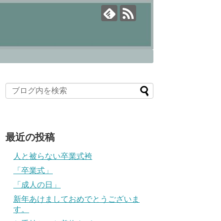
最近の投稿
人と被らない卒業式袴
「卒業式」
「成人の日」
新年あけましておめでとうございま
す。