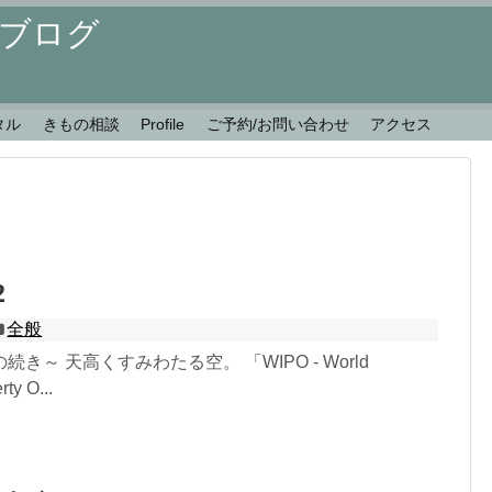
ブログ
タル
きもの相談
Profile
ご予約/お問い合わせ
アクセス
2
全般
き～ 天高くすみわたる空。 「WIPO - World
rty O...