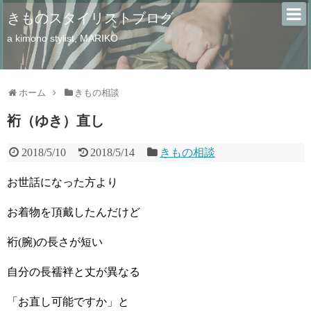
きものスタイリストブログ
a kimono stylist, MARIKO
ホーム
きもの相談
裄（ゆき）直し
2018/5/10
2018/5/14
きもの相談
お世話になった方より
お着物を頂戴したんだけど
裄(腕)の長さが短い
自分の長襦袢と丈が異なる
「お直し可能ですか」と