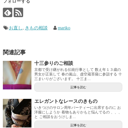
フォローする
お直し
,
きもの相談
mariko
関連記事
十三参りのご相談
京都で受け継がれる伝統行事として 数え年１３歳の
男女が正装して 春の嵐山、虚空蔵菩薩に参詣する 十
三まいりがございます。 十三ま...
記事を読む
エレガントなレースのきもの
いきつけのサロン周年パーティーに出席するのに お
洋服にしようか 着物もありかもと悩んでるの 、、、
と ご相談をおうけしま...
記事を読む