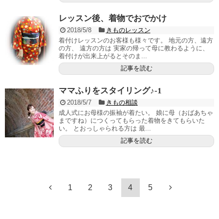
レッスン後、着物でおでかけ
2018/5/8
きものレッスン
着付けレッスンのお客様も様々です。 地元の方、遠方
の方、 遠方の方は 実家の帰って母に教わるように、
着付けが出来上がるとそのま...
記事を読む
ママふりをスタイリング♪-1
2018/5/7
きもの相談
成人式にお母様の振袖が着たい。 娘に母（おばあちゃ
まですね）につくってもらった着物をきてもらいた
い。 とおっしゃられる方は 最...
記事を読む
1
2
3
4
5