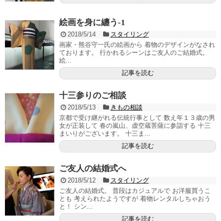
絵画を身に纏う-1
2018/5/14
スタイリング
画家・熊谷守一氏の絵画から 着物のデザインがなされ
ております。 行かれるシーンはご友人のご結婚式。
絵...
記事を読む
十三参りのご相談
2018/5/13
きもの相談
京都で受け継がれる伝統行事として 数え年１３歳の男
女が正装して 春の嵐山、虚空蔵菩薩に参詣する 十三
まいりがございます。 十三ま...
記事を読む
ご友人の結婚式へ
2018/5/12
スタイリング
ご友人の結婚式。 普段はカジュアルで お洋服買うこ
とも 考えられたようですが 着物レンタルしちゃおう
と！ シン...
記事を読む