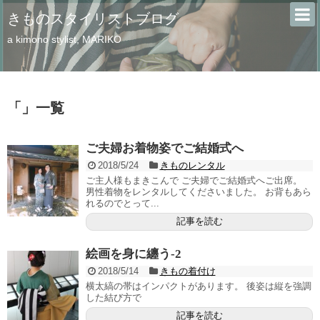
きものスタイリストブログ
a kimono stylist, MARIKO
「
」
一覧
ご夫婦お着物姿でご結婚式へ
2018/5/24
きものレンタル
ご主人様もまきこんで ご夫婦でご結婚式へご出席。
男性着物をレンタルしてくださいました。 お背もあら
れるのでとって...
記事を読む
絵画を身に纏う-2
2018/5/14
きもの着付け
横太縞の帯はインパクトがあります。 後姿は縦を強調
した結び方で
記事を読む