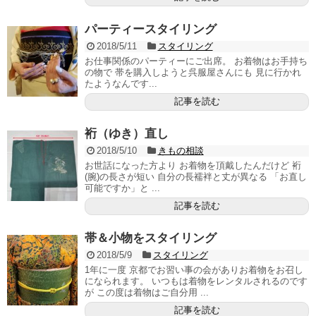
パーティースタイリング
2018/5/11
スタイリング
お仕事関係のパーティーにご出席。 お着物はお手持ち
の物で 帯を購入しようと呉服屋さんにも 見に行かれ
たようなんです...
記事を読む
裄（ゆき）直し
2018/5/10
きもの相談
お世話になった方より お着物を頂戴したんだけど 裄
(腕)の長さが短い 自分の長襦袢と丈が異なる 「お直し
可能ですか」と ...
記事を読む
帯＆小物をスタイリング
2018/5/9
スタイリング
1年に一度 京都でお習い事の会がありお着物をお召し
になられます。 いつもは着物をレンタルされるのです
が この度は着物はご自分用 ...
記事を読む