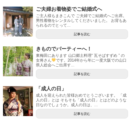
ご夫婦お着物姿でご結婚式へ
ご主人様もまきこんで ご夫婦でご結婚式へご出席。
男性着物をレンタルしてくださいました。 お背もあ
られるのでとって...
記事を読む
きものでパーティーへ！
東梅田にあります 山口郷土料理“ 瓦そばすずめ ” の
女将さん
です。2014年から年に一度大阪での山口
県人総会へご出席す...
記事を読む
「成人の日」
成人を迎えられた皆様おめでとうございます。 「成
人の日」とは そもそも「成人の日」とはどのような
日なのでしょうか。成人の日は、...
記事を読む