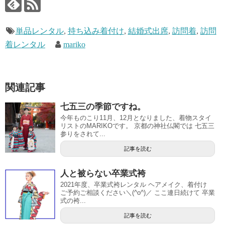
単品レンタル
,
持ち込み着付け
,
結婚式出席
,
訪問着
,
訪問
着レンタル
mariko
関連記事
七五三の季節ですね。
今年ものこり11月、12月となりました、着物スタイ
リストのMARIKOです。 京都の神社仏閣では 七五三
参りをされて...
記事を読む
人と被らない卒業式袴
2021年度、卒業式袴レンタル ヘアメイク、着付け
ご予約ご相談ください＼(^o^)／ ここ連日続けて 卒業
式の袴...
記事を読む