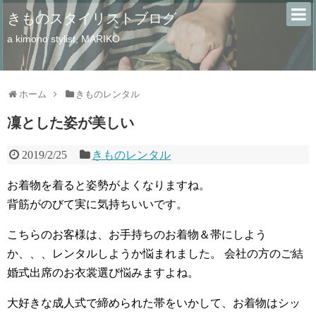
きものスタイリストブログ
a kimono stylist, MARIKO
ホーム
きものレンタル
凜とした姿が美しい
2019/2/25
きものレンタル
お着物を着ると姿勢がよくなりますね。
背筋がのびて実に気持ちいいです。
こちらのお客様は、お手持ちのお着物＆帯にしよう
か、、、レンタルしようか悩まれました。 会社の方のご結
婚式出席のお衣裳選び悩みますよね。
大好きな成人式で締められた帯をいかして、お着物はシッ