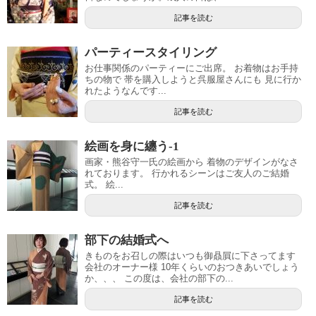
記事を読む
パーティースタイリング
お仕事関係のパーティーにご出席。 お着物はお手持
ちの物で 帯を購入しようと呉服屋さんにも 見に行か
れたようなんです...
記事を読む
絵画を身に纏う-1
画家・熊谷守一氏の絵画から 着物のデザインがなさ
れております。 行かれるシーンはご友人のご結婚
式。 絵...
記事を読む
部下の結婚式へ
きものをお召しの際はいつも御贔屓に下さってます
会社のオーナー様 10年くらいのおつきあいでしょう
か、、、 この度は、会社の部下の...
記事を読む