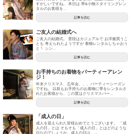
すがしいですね。 本日は 帯&小物スタイリングレン
タルのお客様を...
記事を読む
ご友人の結婚式へ
ご友人の結婚式。 普段はカジュアルで お洋服買うこ
とも 考えられたようですが 着物レンタルしちゃおう
と！ シン...
記事を読む
お手持ちのお着物をパーティーアレン
ジ！
年末クリスマス、忘年会、、、パーティーシーズン
ですね。 以前もお手持ちのお着物に帯をレンタルさ
れたお客様から、この度はクリスマスパー...
記事を読む
「成人の日」
成人を迎えられた皆様おめでとうございます。 「成
人の日」とは そもそも「成人の日」とはどのような
日なのでしょうか。成人の日は、...