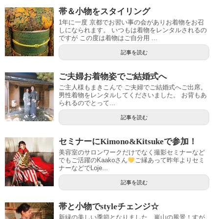
帯＆小物をスタイリング
1年に一度 京都でお習い事の会がありお着物をお召
しになられます。 いつもは着物をレンタルされるの
ですが この度は着物はご自分用 ...
記事を読む
ご夫婦お着物姿でご結婚式へ
ご主人様もまきこんで ご夫婦でご結婚式へご出席。
男性着物をレンタルしてくださいました。 お背もあ
られるのでとって...
記事を読む
セミナーにKimono&Kitsukeで参加！
美容室のサロンワークだけでなく撮影セミナーなど
でもご活躍のKaakoさん
ご縁あって昨年よりセミ
ナーなどでLoje...
記事を読む
帯と小物でstyleチェンジ☆
新緑の美しい季節となりました、嵐山の風景！すが