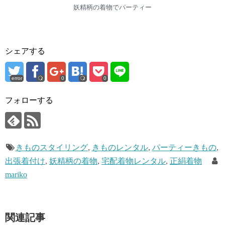
妖精柄の着物でパーティー
シェアする
error
0
0
フォローする
きものスタイリング
,
きものレンタル
,
パーティーきもの
,
出張着付け
,
妖精柄の着物
,
宅配着物レンタル
,
正絹着物
mariko
関連記事