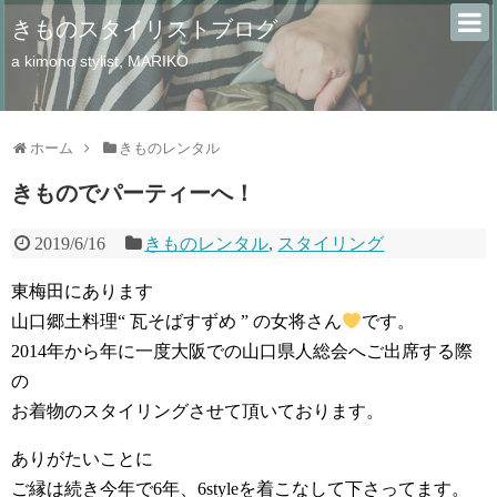
きものスタイリストブログ
a kimono stylist, MARIKO
ホーム
きものレンタル
きものでパーティーへ！
2019/6/16
きものレンタル
,
スタイリング
東梅田にあります
山口郷土料理“ 瓦そばすずめ ” の女将さん
です。
2014年から年に一度大阪での山口県人総会へご出席する際
の
お着物のスタイリングさせて頂いております。
ありがたいことに
ご縁は続き今年で6年、6styleを着こなして下さってます。