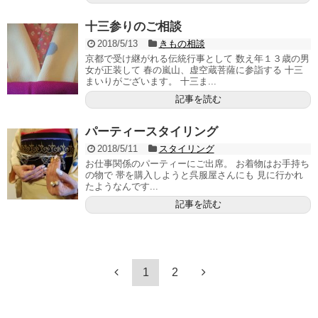
十三参りのご相談
2018/5/13
きもの相談
京都で受け継がれる伝統行事として 数え年１３歳の男
女が正装して 春の嵐山、虚空蔵菩薩に参詣する 十三
まいりがございます。 十三ま...
記事を読む
パーティースタイリング
2018/5/11
スタイリング
お仕事関係のパーティーにご出席。 お着物はお手持ち
の物で 帯を購入しようと呉服屋さんにも 見に行かれ
たようなんです...
記事を読む
1
2