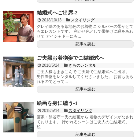
結婚式へご出席‐2
2018/10/13
スタイリング
グレイ味のある紫地色のお着物に シルバーの帯がとて
もエレガントです。 利かせ色として帯揚げに緑をあわ
せて アイシャドーにも...
記事を読む
ご夫婦お着物姿でご結婚式へ
2018/5/24
きものレンタル
ご主人様もまきこんで ご夫婦でご結婚式へご出席。
男性着物をレンタルしてくださいました。 お背もあら
れるのでとって...
記事を読む
絵画を身に纏う-1
2018/5/14
スタイリング
画家・熊谷守一氏の絵画から 着物のデザインがなされ
ております。 行かれるシーンはご友人のご結婚式。
絵...
記事を読む