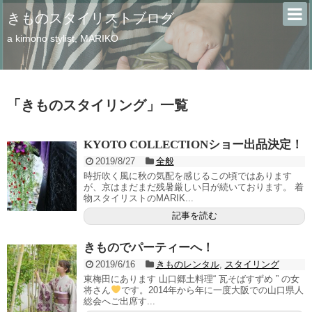
きものスタイリストブログ
a kimono stylist, MARIKO
「
きものスタイリング
」
一覧
KYOTO COLLECTIONショー出品決定！
2019/8/27
全般
時折吹く風に秋の気配を感じるこの頃ではあります
が、京はまだまだ残暑厳しい日が続いております。 着
物スタイリストのMARIK...
記事を読む
きものでパーティーへ！
2019/6/16
きものレンタル
,
スタイリング
東梅田にあります 山口郷土料理“ 瓦そばすずめ ” の女
将さん
です。2014年から年に一度大阪での山口県人
総会へご出席す...