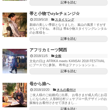
記事を読む
帯と小物でstyleチェンジ☆
2019/5/18
スタイリング
新緑の美しい季節となりました、嵐山の風景！すがす
がしいですね。 本日は 帯&小物スタイリングレンタル
のお客様を...
記事を読む
アフリカミーツ関西
2018/11/5
全般
文化の日は AFRIKA meets KANSAI 2018 FESTIVAL
にブースでに参加。 昨年はファッションショ...
記事を読む
母から娘へ
2018/10/20
きもの着付け
ご友人様のご結婚式に出席。 お母さまが成人式にお召
しになられた 人形師辻村ジュサブロー氏デザインのお
振袖をお着付けさせて頂きまし...
記事を読む