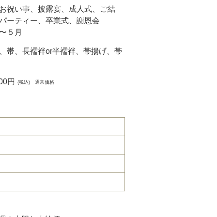
お祝い事、披露宴、成人式、ご結
パーティー、卒業式、謝恩会
〜５月
、帯、長襦袢or半襦袢、帯揚げ、帯
000円
(税込) 通常価格