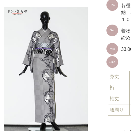
各種
TPO
納、
１０
着物
Set
締め
33,
Price
Size
身丈
裄
袖丈
腰周り