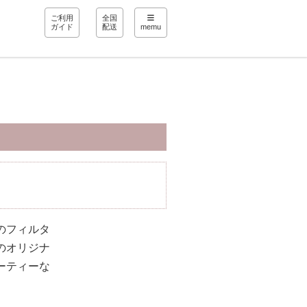
ご利用
全国
ガイド
配送
memu
のフィルタ
のオリジナ
ーティーな