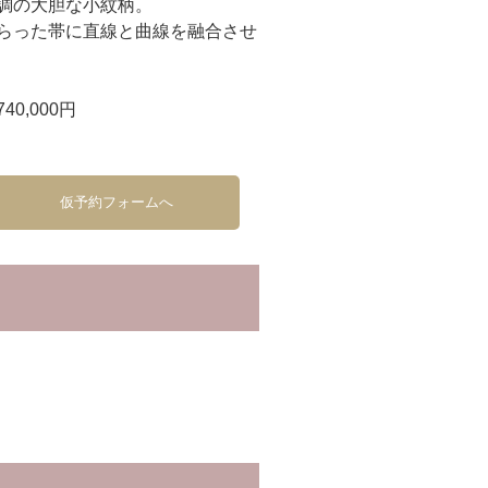
調の大胆な小紋柄。
らった帯に直線と曲線を融合させ
0,000円
仮予約フォームへ