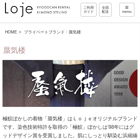
ご利用
全国
ガイド
配送
memu
HOME
プライベートブランド・蜃気楼
蜃気楼
極鮫ぼかしの着物「蜃気楼」はＬｏｊｅオリジナルブランド
です。染色技術特許を取得の「極鮫」ぼかしは'98年にはグ
ッドデザイン賞を受賞しました。肌にしっとり馴染む浜縮緬