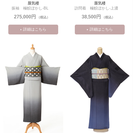
蜃気楼
蜃気楼
振袖　極鮫ぼかし-BL
訪問着　極鮫ぼかし-上濃
275,000円
38,500円
（税込）
（税込）
詳細はこちら
詳細はこちら