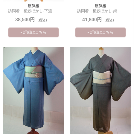
蜃気楼
蜃気楼
訪問着　極鮫ぼかし-下濃
訪問着　極鮫ぼかし-縞
38,500円
41,800円
（税込）
（税込）
詳細はこちら
詳細はこちら