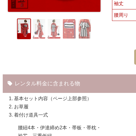
袖丈
腰周り
レンタル料金に含まれる物
基本セット内容（ページ上部参照）
お草履
着付け道具一式
腰紐4本・伊達締め2本・帯板・帯枕・
衿芯、三重仮紐