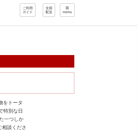
ご利用
全国
ガイド
配送
memu
物をトータ
しで特別な日
た一つしか
しご相談くださ