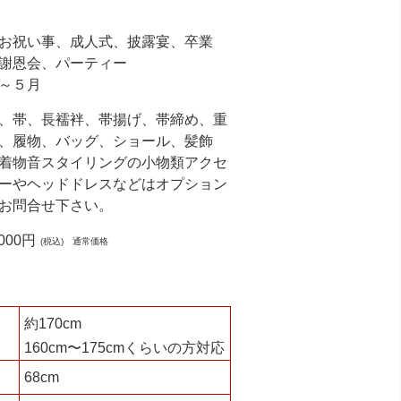
お祝い事、成人式、披露宴、卒業
謝恩会、パーティー
～５月
、帯、長襦袢、帯揚げ、帯締め、重
、履物、バッグ、ショール、髪飾
着物音スタイリングの小物類アクセ
ーやヘッドドレスなどはオプション
お問合せ下さい。
,000円
(税込) 通常価格
約170cm
160cm〜175cmくらいの方対応
68cm