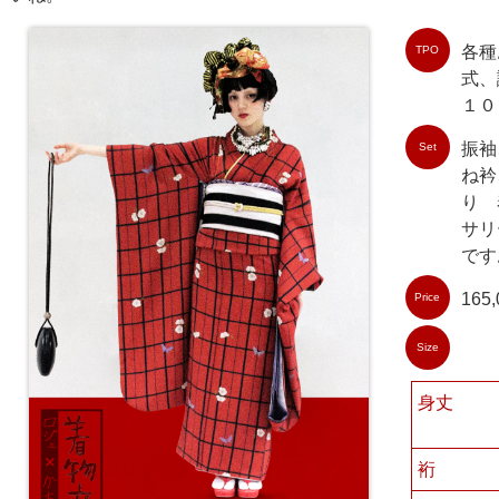
各種
TPO
式、
１０
振袖
Set
ね衿
り 
サリ
です
165
Price
Size
身丈
裄