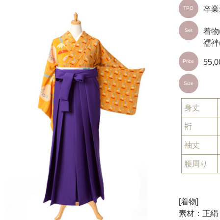
卒業
TPO
着物
Set
襦袢
55,
Price
Size
身丈
裄
袖丈
腰周り
[着物]
素材：正絹