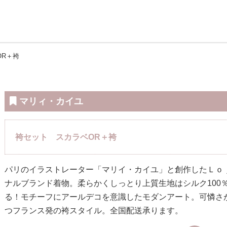
OR＋袴
マリィ・カイユ
袴セット スカラベOR＋袴
パリのイラストレーター「マリイ・カイユ」と創作したＬｏ
ナルブランド着物。柔らかくしっとり上質生地はシルク100
る！モチーフにアールデコを意識したモダンアート。可憐さ
つフランス発の袴スタイル。全国配送承ります。