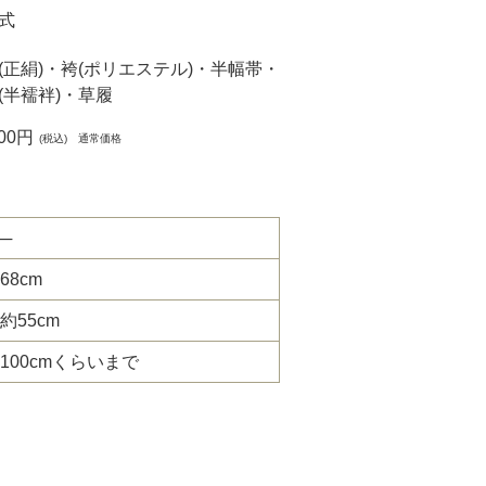
式
(正絹)・袴(ポリエステル)・半幅帯・
(半襦袢)・草履
000円
(税込) 通常価格
─
68cm
約55cm
100cmくらいまで