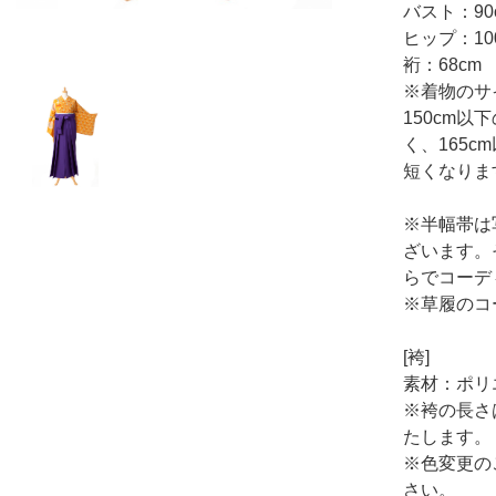
バスト：9
ヒップ：10
裄：68cm
※着物のサ
150cm
く、165
短くなりま
※半幅帯は
ざいます。
らでコーデ
※草履のコ
[袴]
素材：ポリ
※袴の長さ
たします。
※色変更の
さい。