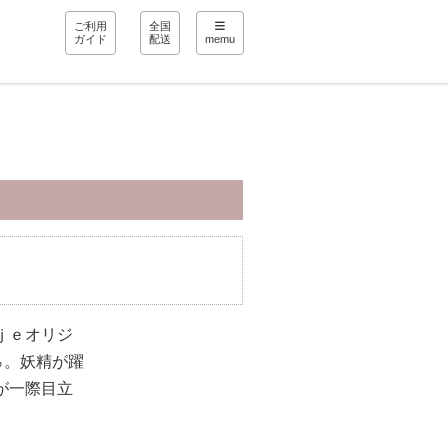
ご利用
全国
ガイド
配送
memu
ｊｅオリジ
％。妖精が躍
が一際目立