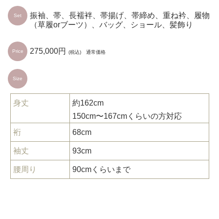
振袖、帯、長襦袢、帯揚げ、帯締め、重ね衿、履物
Set
（草履orブーツ）、バッグ、ショール、髪飾り
275,000円
Price
(税込) 通常価格
Size
身丈
約162cm
150cm〜167cmくらいの方対応
裄
68cm
袖丈
93cm
腰周り
90cmくらいまで