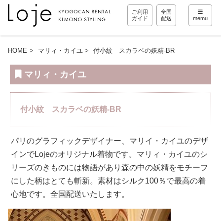
ご利用
全国
ガイド
配送
memu
HOME
マリィ・カイユ
付小紋 スカラベの妖精-BR
マリィ・カイユ
付小紋 スカラベの妖精-BR
パリのグラフィックデザイナー、マリイ・カイユのデザ
インでLojeのオリジナル着物です。マリィ・カイユのシ
リーズのきものには物語があり森の中の妖精をモチーフ
にした柄はとても斬新。素材はシルク100％で最高の着
心地です。全国配送いたします。