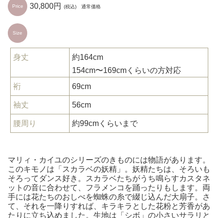
30,800円
Price
(税込) 通常価格
Size
身丈
約164cm
154cm〜169cmくらいの方対応
裄
69cm
袖丈
56cm
腰周り
約99cmくらいまで
マリィ・カイユのシリーズのきものには物語があります。
このキモノは「スカラベの妖精」。妖精たちは、そろいも
そろってダンス好き。スカラベたちがうち鳴らすカスタネ
ットの音に合わせて、フラメンコを踊ったりもします。両
手には花たちのおしべを蜘蛛の糸で綴じ込んだ大扇子。さ
て、それを一降りすれば、キラキラとした花粉と芳香があ
たりに立ち込めました。生地は「シボ」の小さいサラリと