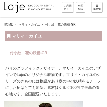
ご利用
全国
ガイド
配送
memu
HOME
マリィ・カイユ
付小紋 花の妖精-GR
マリィ・カイユ
付小紋 花の妖精-GR
パリのグラフィックデザイナー、マリイ・カイユのデザ
インでLojeのオリジナル着物です。マリィ・カイユのシ
リーズのきものには物語があり森の中の妖精をモチーフ
にした柄はとても斬新。素材はシルク100％で最高の着
心地です。全国配送いたします。