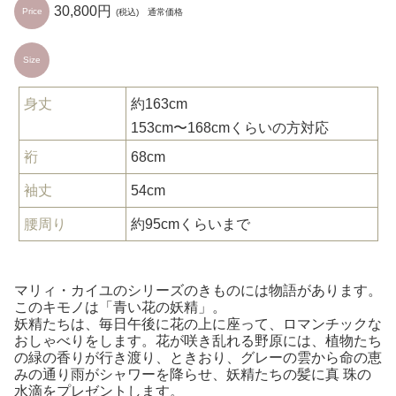
30,800円
Price
(税込) 通常価格
Size
身丈
約163cm
153cm〜168cmくらいの方対応
裄
68cm
袖丈
54cm
腰周り
約95cmくらいまで
マリィ・カイユのシリーズのきものには物語があります。
このキモノは「青い花の妖精」。
妖精たちは、毎日午後に花の上に座って、ロマンチックな
おしゃべりをします。花が咲き乱れる野原には、植物たち
の緑の香りが行き渡り、ときおり、グレーの雲から命の恵
みの通り雨がシャワーを降らせ、妖精たちの髪に真 珠の
水滴をプレゼントします。