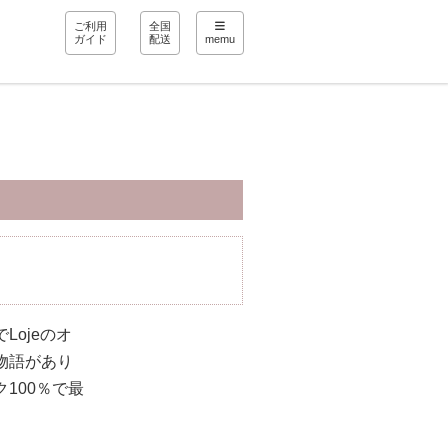
ご利用
全国
ガイド
配送
memu
ojeのオ
物語があり
100％で最