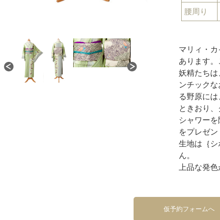
腰周り
マリィ・カ
あります。
妖精たちは
ンチックな
る野原には
ときおり、
シャワーを
をプレゼン
生地は｛シ
ん。
上品な発色
仮予約フォームへ