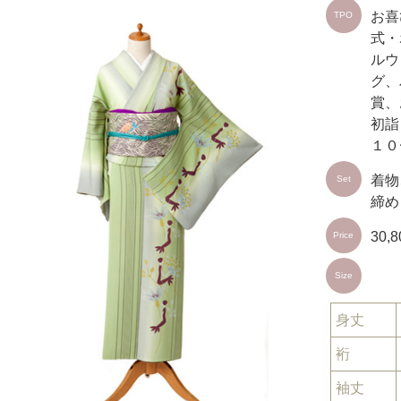
お喜
TPO
式・
ルウ
グ、
賞、
初詣
１０
着物
Set
締め
30,
Price
Size
身丈
裄
袖丈