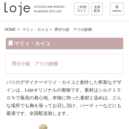
ご利用
全国
ガイド
配送
memu
HOME
マリィ・カイユ
男付小紋 アリの妖精
マリィ・カイユ
男付小紋 アリの妖精
パリのデザイナーマリイ・カイユと創作した斬新なデザ
インは、Lojeオリジナルの着物です。素材はシルク１０
０％で最高の着心地。本物に拘った素材と染めは、どん
な場所でも胸を張ってお召し頂け、パーティーなどにも
最適です。全国配送致します。