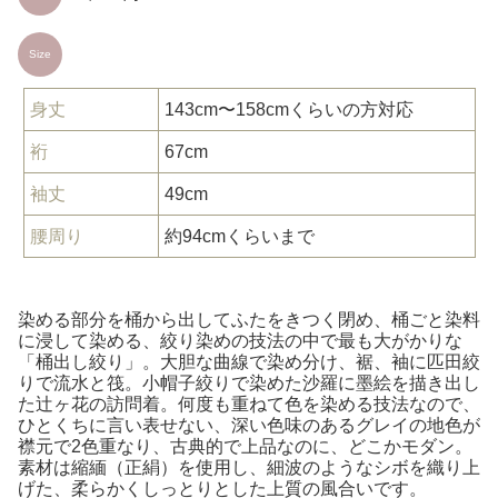
Size
身丈
143cm〜158cmくらいの方対応
裄
67cm
袖丈
49cm
腰周り
約94cmくらいまで
染める部分を桶から出してふたをきつく閉め、桶ごと染料
に浸して染める、絞り染めの技法の中で最も大がかりな
「桶出し絞り」。大胆な曲線で染め分け、裾、袖に匹田絞
りで流水と筏。小帽子絞りで染めた沙羅に墨絵を描き出し
た辻ヶ花の訪問着。何度も重ねて色を染める技法なので、
ひとくちに言い表せない、深い色味のあるグレイの地色が
襟元で2色重なり、古典的で上品なのに、どこかモダン。
素材は縮緬（正絹）を使用し、細波のようなシボを織り上
げた、柔らかくしっとりとした上質の風合いです。