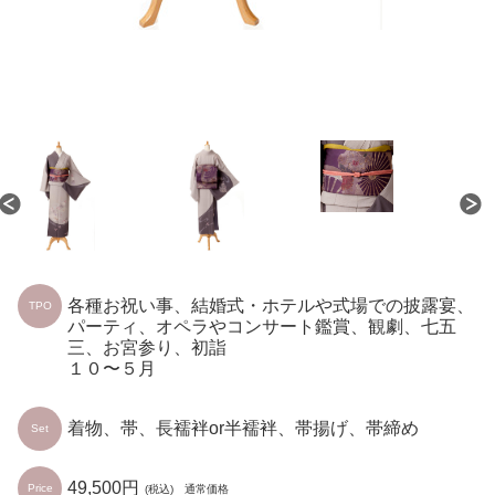
各種お祝い事、結婚式・ホテルや式場での披露宴、
TPO
パーティ、オペラやコンサート鑑賞、観劇、七五
三、お宮参り、初詣
１０〜５月
着物、帯、長襦袢or半襦袢、帯揚げ、帯締め
Set
49,500円
Price
(税込) 通常価格