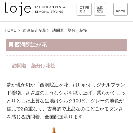
ご利用
全国
ガイド
配送
memu
HOME
西洞院辻が花
訪問着 染分け花筏
西洞院辻が花
訪問着 染分け花筏
夢か現か幻か「西洞院辻ヶ花」はLojeオリジナルブラン
ド着物。さざ波のようなシボを織り上げ、柔らかくしっ
とりとした上質な生地はシルク100％。グレーの地色が
襟元で2色重なり、古典的で上品なのにどこかモダンさ
を感じる訪問着。全国配送承ります。