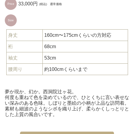
33,000円
Price
(税込) 通常価格
Size
身丈
160cm〜175cmくらいの方対応
裄
68cm
袖丈
53cm
腰周り
約100cmくらいまで
夢か現か、幻か。西洞院辻ヶ花。
何度も重ねて色を染めているので、ひとくちに言い表せな
い深みのある色味。しぼりと墨絵の小柄が上品な訪問着。
素材も細波のようなシボを織り上げ、柔らかくしっとりと
した上質の風合いです。