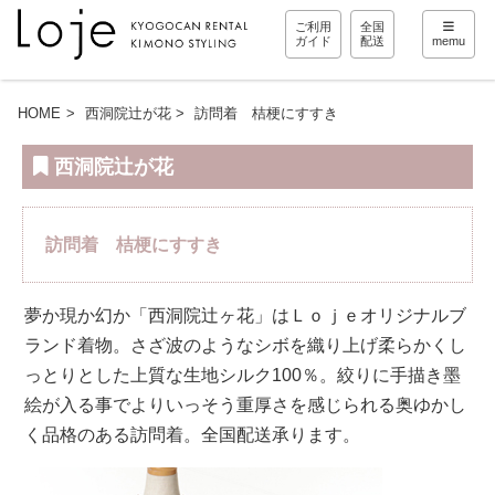
ご利用
全国
ガイド
配送
memu
HOME
西洞院辻が花
訪問着 桔梗にすすき
西洞院辻が花
訪問着 桔梗にすすき
夢か現か幻か「西洞院辻ヶ花」はＬｏｊｅオリジナルブ
ランド着物。さざ波のようなシボを織り上げ柔らかくし
っとりとした上質な生地シルク100％。絞りに手描き墨
絵が入る事でよりいっそう重厚さを感じられる奥ゆかし
く品格のある訪問着。全国配送承ります。