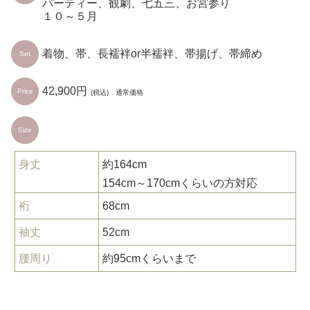
パーティー、観劇、七五三、お宮参り
１０～５月
着物、帯、長襦袢or半襦袢、帯揚げ、帯締め
Set
42,900円
Price
(税込) 通常価格
Size
身丈
約164cm
154cm～170cmくらいの方対応
裄
68cm
袖丈
52cm
腰周り
約95cmくらいまで