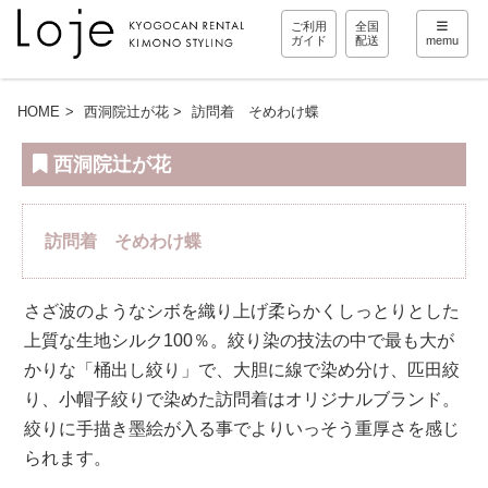
ご利用
全国
ガイド
配送
memu
HOME
西洞院辻が花
訪問着 そめわけ蝶
西洞院辻が花
訪問着 そめわけ蝶
さざ波のようなシボを織り上げ柔らかくしっとりとした
上質な生地シルク100％。絞り染の技法の中で最も大が
かりな「桶出し絞り」で、大胆に線で染め分け、匹田絞
り、小帽子絞りで染めた訪問着はオリジナルブランド。
絞りに手描き墨絵が入る事でよりいっそう重厚さを感じ
られます。