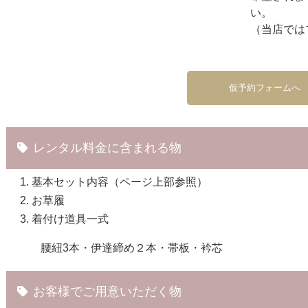
い。
（当店では
仮予約フォームへ
レンタル料金に含まれる物
基本セット内容（ページ上部参照）
お草履
着付け道具一式
腰紐3本・伊達締め２本・帯板・衿芯
お客様でご用意いただく物