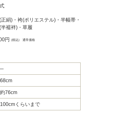
式
(正絹)・袴(ポリエステル)・半幅帯・
(半襦袢)・草履
000円
(税込) 通常価格
─
68cm
約76cm
100cmくらいまで