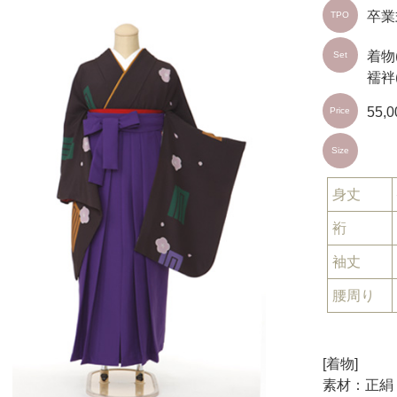
卒業
TPO
着物
Set
襦袢
55,
Price
Size
身丈
裄
袖丈
腰周り
[着物]
素材：正絹