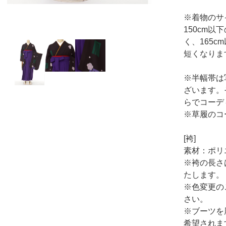
※着物のサ
150cm
く、165
短くなりま
※半幅帯は
ざいます。
らでコーデ
※草履のコ
[袴]
素材：ポリ
※袴の長さ
たします。
※色変更の
さい。
※ブーツを
希望されま