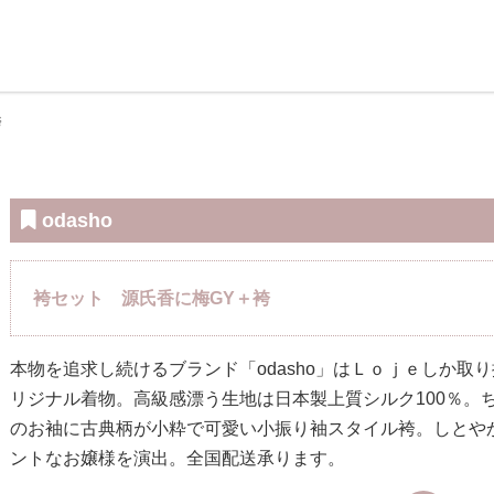
袴
odasho
袴セット 源氏香に梅GY＋袴
本物を追求し続けるブランド「odasho」はＬｏｊｅしか取
リジナル着物。高級感漂う生地は日本製上質シルク100％。
のお袖に古典柄が小粋で可愛い小振り袖スタイル袴。しとや
ントなお嬢様を演出。全国配送承ります。