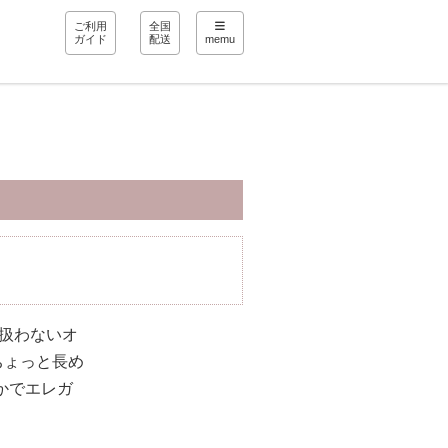
ご利用
全国
ガイド
配送
memu
り扱わないオ
ちょっと長め
かでエレガ