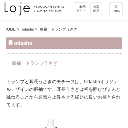
ご利用
全国
ガイド
配送
memu
HOME
odasho
振袖 トランプうさぎ
odasho
振袖 トランプうさぎ
トランプと耳長うさぎのモチーフは、Odashoオリジナ
ルデザインの振袖です。耳長うさぎは福を呼びぴょんと
跳ねることから運気を上昇させる縁起の良いお柄とされ
てます。