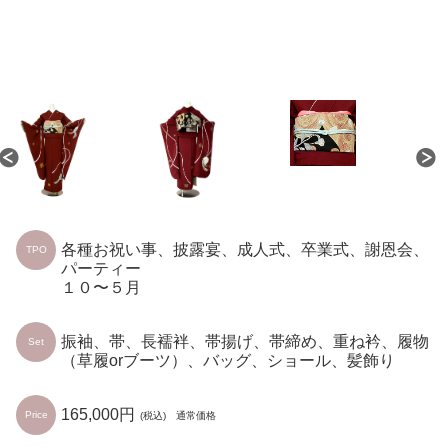
各種お祝い事、披露宴、成人式、卒業式、謝恩会、
TPO
パーティー
１０〜５月
振袖、帯、長襦袢、帯揚げ、帯締め、重ね衿、履物
Set
（草履orブーツ）、バッグ、ショール、髪飾り
165,000円
Price
(税込) 通常価格