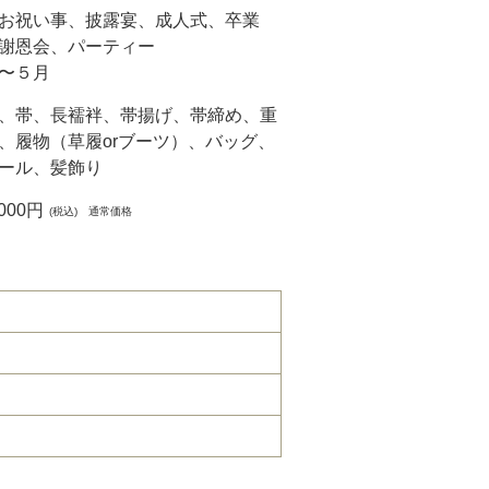
お祝い事、披露宴、成人式、卒業
謝恩会、パーティー
〜５月
、帯、長襦袢、帯揚げ、帯締め、重
、履物（草履orブーツ）、バッグ、
ール、髪飾り
,000円
(税込) 通常価格