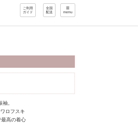
ご利用
全国
ガイド
配送
memu
振袖。
スワロフスキ
で最高の着心