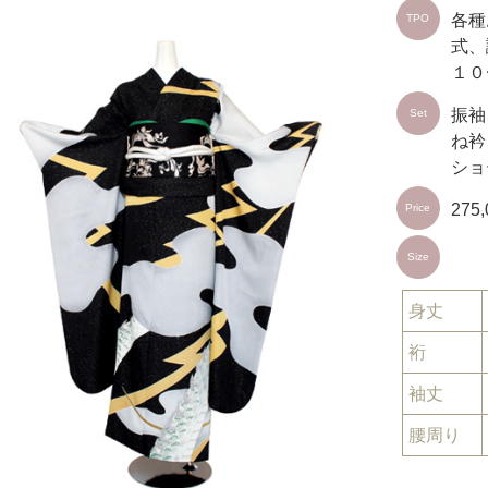
各種
TPO
式、
１０
振袖
Set
ね衿
ショ
275
Price
Size
身丈
裄
袖丈
腰周り