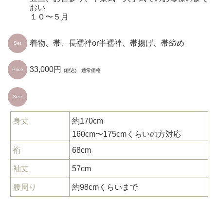
おい
１０〜５月
着物、帯、長襦袢or半襦袢、帯揚げ、帯締め
Set
33,000円
Price
(税込) 通常価格
Size
身丈
約170cm
160cm〜175cmくらいの方対応
裄
68cm
袖丈
57cm
腰周り
約98cmくらいまで