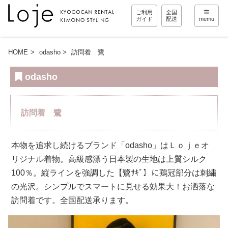
ご利用
全国
ガイド
配送
memu
HOME
odasho
訪問着 鷺
odasho
訪問着 鷺
本物を追求し続けるブランド「odasho」はＬｏｊｅオ
リジナル着物。高級感漂う日本製の生地は上質シルク
100％。縦ラインを強調した【鷺ｻｷﾞ】に鶏冠部分は刺繍
の光沢。シンプルでスマートに見せる効果大！お洒落な
訪問着です。全国配送承ります。