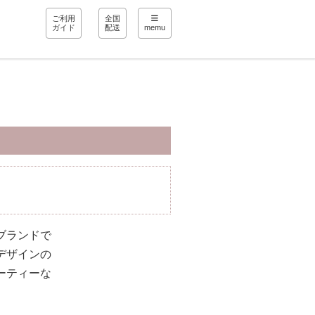
ご利用
全国
ガイド
配送
memu
ブランドで
デザインの
ーティーな