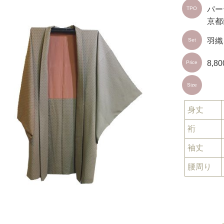
パー
TPO
京都
羽織
Set
8,8
Price
Size
身丈
裄
袖丈
腰周り