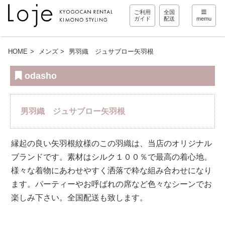
ご利用
全国
ガイド
配送
memu
HOME
メンズ
男羽織 ジュサブロー矢羽根
odasho
男羽織 ジュサブロー矢羽根
縁起の良い矢羽根紋様のこの羽織は、当店のオリジナル
ブランドです。素材はシルク１００％で最高の着心地。
様々な着物にあわせやすく洒落で粋な組み合わせになり
ます。パーティーやお呼ばれの席など色々なシーンでお
楽しみ下さい。全国配送も致します。