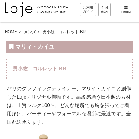
ご利用
全国
ガイド
配送
memu
HOME
メンズ
男小紋 コルレット-BR
マリィ・カイユ
男小紋 コルレット-BR
パリのグラフィックデザイナー、マリイ・カイユと創作
したLojeオリジナル着物です。高級感漂う日本製の素材
は、上質シルク100％。どんな場所でも胸を張ってご着
用頂け、パーティーやフォーマルな場所に最適です。全
国配送承ります。