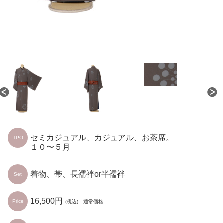
セミカジュアル、カジュアル、お茶席。
TPO
１０〜５月
着物、帯、長襦袢or半襦袢
Set
16,500円
Price
(税込) 通常価格