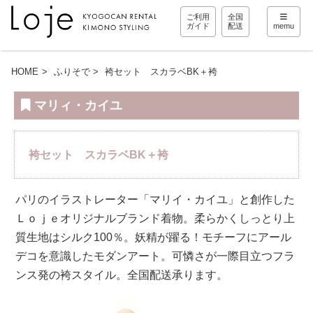
ご利用
全国
ガイド
配送
memu
HOME
ふりそで
袴セット スカラベBK＋袴
マリィ・カイユ
袴セット スカラベBK＋袴
パリのイラストレーター「マリイ・カイユ」と創作した
Ｌｏｊｅオリジナルブランド着物。柔らかくしっとり上
質生地はシルク100％。妖精が躍る！モチーフにアール
デコを意識したモダンアート。可憐さが一際目立つフラ
ンス発の袴スタイル。全国配送承ります。