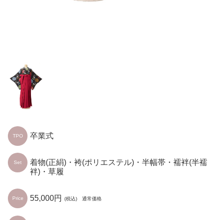
卒業式
TPO
着物(正絹)・袴(ポリエステル)・半幅帯・襦袢(半襦
Set
袢)・草履
55,000円
Price
(税込) 通常価格