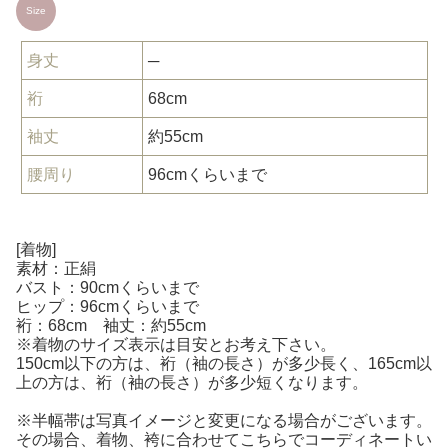
Size
身丈
─
裄
68cm
袖丈
約55cm
腰周り
96cmくらいまで
[着物]
素材：正絹
バスト：90cmくらいまで
ヒップ：96cmくらいまで
裄：68cm 袖丈：約55cm
※着物のサイズ表示は目安とお考え下さい。
150cm以下の方は、裄（袖の長さ）が多少長く、165cm以
上の方は、裄（袖の長さ）が多少短くなります。
※半幅帯は写真イメージと変更になる場合がございます。
その場合、着物、袴に合わせてこちらでコーディネートい