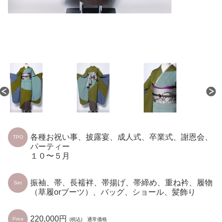
各種お祝い事、披露宴、成人式、卒業式、謝恩会、
TPO
パーティー
１０〜５月
振袖、帯、長襦袢、帯揚げ、帯締め、重ね衿、履物
Set
（草履orブーツ）、バッグ、ショール、髪飾り
220,000円
Price
(税込) 通常価格