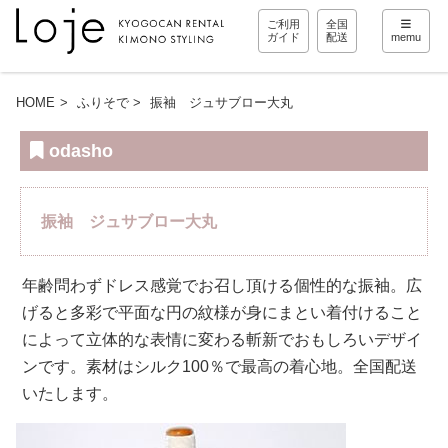
ご利用
全国
ガイド
配送
memu
HOME
ふりそで
振袖 ジュサブロー大丸
odasho
振袖 ジュサブロー大丸
年齢問わずドレス感覚でお召し頂ける個性的な振袖。広
げると多彩で平面な円の紋様が身にまとい着付けること
によって立体的な表情に変わる斬新でおもしろいデザイ
ンです。素材はシルク100％で最高の着心地。全国配送
いたします。