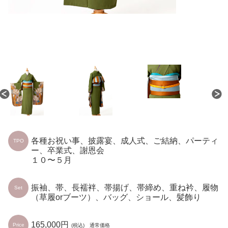
各種お祝い事、披露宴、成人式、ご結納、パーティ
TPO
ー、卒業式、謝恩会
１０〜５月
振袖、帯、長襦袢、帯揚げ、帯締め、重ね衿、履物
Set
（草履orブーツ）、バッグ、ショール、髪飾り
165,000円
Price
(税込) 通常価格