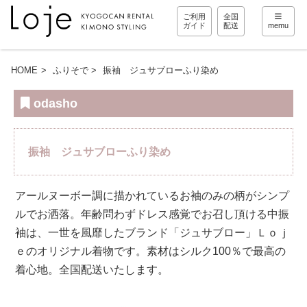
ご利用
全国
ガイド
配送
memu
HOME
ふりそで
振袖 ジュサブローふり染め
odasho
振袖 ジュサブローふり染め
アールヌーボー調に描かれているお袖のみの柄がシンプ
ルでお洒落。年齢問わずドレス感覚でお召し頂ける中振
袖は、一世を風靡したブランド「ジュサブロー」Ｌｏｊ
ｅのオリジナル着物です。素材はシルク100％で最高の
着心地。全国配送いたします。