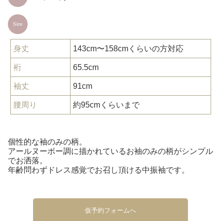
Size
身丈
143cm〜158cmくらいの方対応
裄
65.5cm
袖丈
91cm
腰周り
約95cmくらいまで
個性的な袖のみの柄。
アールヌーボー調に描かれているお袖のみの柄がシンプル
でお洒落。
年齢問わずドレス感覚でお召し頂ける中振袖です。
仮予約フォームへ