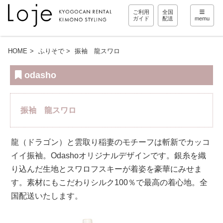
ご利用
全国
ガイド
配送
memu
HOME
ふりそで
振袖 龍スワロ
odasho
振袖 龍スワロ
龍（ドラゴン）と雲取り稲妻のモチーフは斬新でカッコ
イイ振袖。Odashoオリジナルデザインです。銀糸を織
り込んだ生地とスワロフスキーが着姿を豪華にみせま
す。素材にもこだわりシルク100％で最高の着心地。全
国配送いたします。