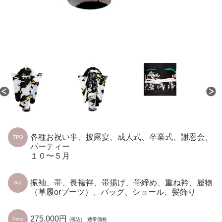
各種お祝い事、披露宴、成人式、卒業式、謝恩会、
TPO
パーティー
１０〜５月
振袖、帯、長襦袢、帯揚げ、帯締め、重ね衿、履物
Set
（草履orブーツ）、バッグ、ショール、髪飾り
275,000円
Price
(税込) 通常価格